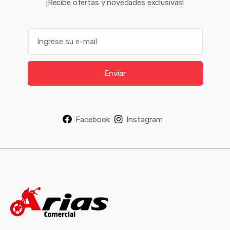
¡Recibe ofertas y novedades exclusivas!
E
m
a
i
Enviar
l
*
Facebook
Instagram