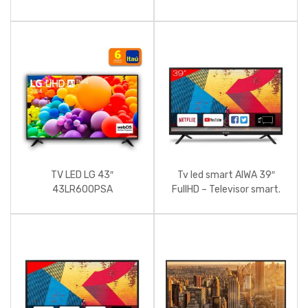
TV LED LG 43″
Tv led smart AIWA 39″
43LR600PSA
FullHD – Televisor smart.