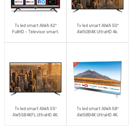
Tv led smart AIWA 42″
Tv led smart AIWA 50″
FullHD – Televisor smart.
AW50B4K UltraHD 4k.
Tv led smart AIWA 55″
Tv led smart AIWA 58″
AW55B4KFL UltraHD 4K.
AW58B4K UltraHD 4K.