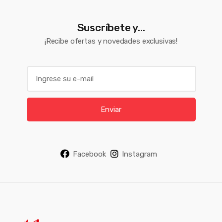
Suscríbete y...
¡Recibe ofertas y novedades exclusivas!
E
m
a
i
Enviar
l
*
Facebook
Instagram