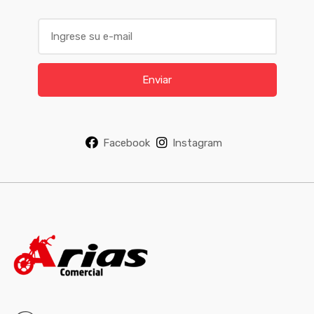
E
m
a
i
Enviar
l
*
Facebook
Instagram