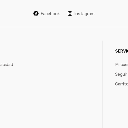
i
l
Facebook
Instagram
*
SERVI
vacidad
Mi cue
Seguir
Carrit