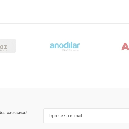
E
es exclusivas!
m
a