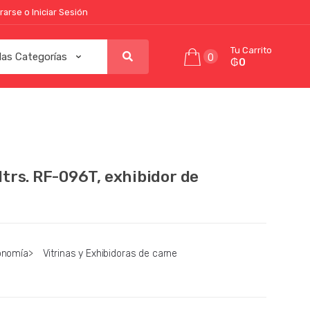
rarse o Iniciar Sesión
Tu Carrito
0
₲0
Mtrs. RF-096T, exhibidor de
onomía
>
Vitrinas y Exhibidoras de carne