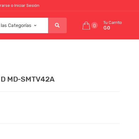
rarse o Iniciar Sesión
Tu Carrito
0
₲0
FHD MD-SMTV42A