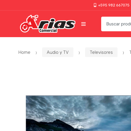
+595 982 667075
Home
Audio y TV
Televisores