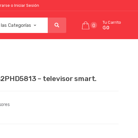
rarse o Iniciar Sesión
Tu Carrito
0
₲0
 32PHD5813 – televisor smart.
sores