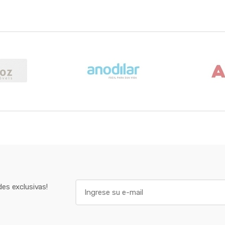
E
es exclusivas!
m
a
i