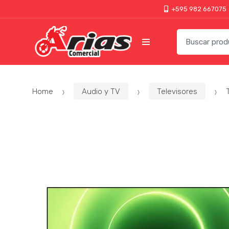
+595 982 667075
Home
Audio y TV
Televisores