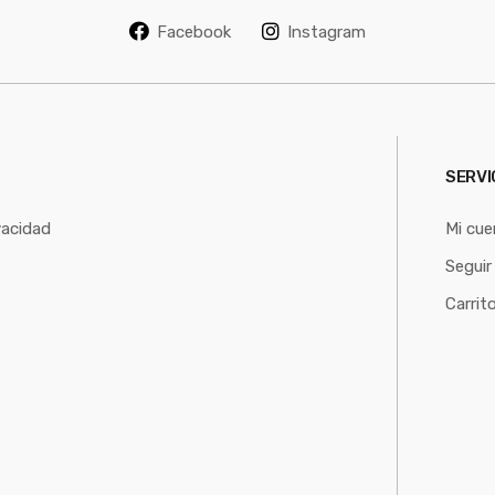
l
Facebook
Instagram
*
SERVI
vacidad
Mi cue
Seguir
Carrit