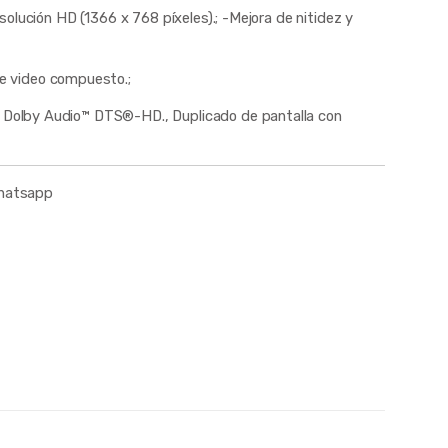
olución HD (1366 x 768 píxeles).; -Mejora de nitidez y
e video compuesto.;
do Dolby Audio™ DTS®-HD., Duplicado de pantalla con
whatsapp