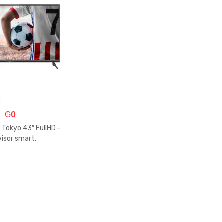
₲
0
 Tokyo 43″ FullHD –
visor smart.