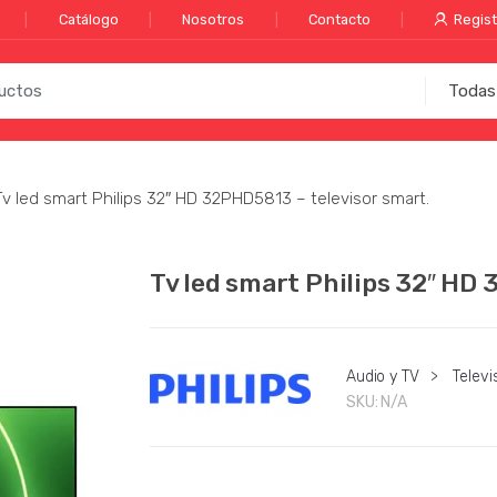
Catálogo
Nosotros
Contacto
Regist
Tv led smart Philips 32″ HD 32PHD5813 – televisor smart.
Tv led smart Philips 32″ HD
Audio y TV
>
Televi
SKU:
N/A