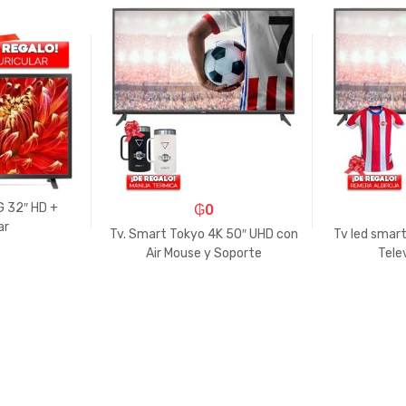
G 32″ HD +
₲
0
ar
Tv. Smart Tokyo 4K 50″ UHD con
Tv led smart
Air Mouse y Soporte
Tele