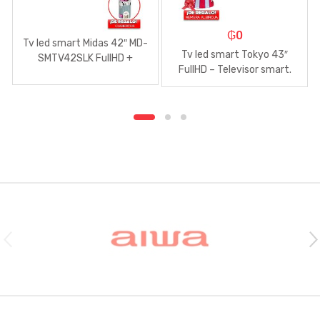
₲
0
Tv led smart Midas 42″ MD-
Tv led smart Tokyo 43″
SMTV42SLK FullHD +
FullHD – Televisor smart.
Cubiertos
Brands Carousel