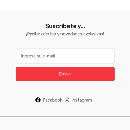
Suscríbete y...
¡Recibe ofertas y novedades exclusivas!
E
m
a
i
Enviar
l
*
Facebook
Instagram