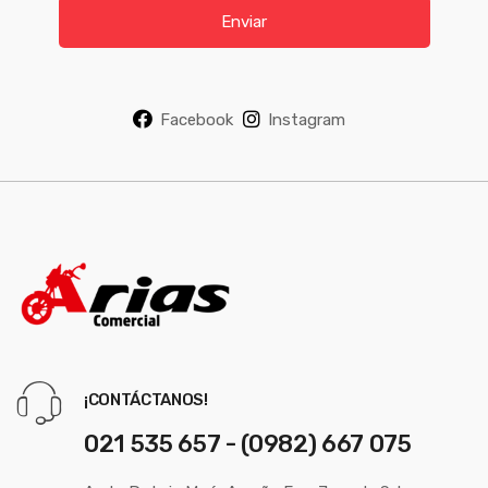
i
Enviar
l
*
Facebook
Instagram
¡CONTÁCTANOS!
021 535 657 - (0982) 667 075