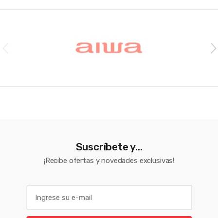
Brands Carousel
Suscríbete y...
¡Recibe ofertas y novedades exclusivas!
E
m
a