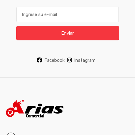
E
m
a
i
Enviar
l
*
Facebook
Instagram