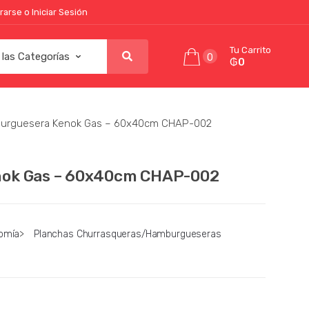
rarse o Iniciar Sesión
Tu Carrito
0
₲0
urguesera Kenok Gas – 60x40cm CHAP-002
nok Gas – 60x40cm CHAP-002
omía
>
Planchas Churrasqueras/Hamburgueseras