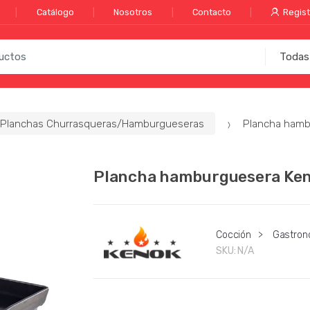
Catálogo
Nosotros
Contacto
Regist
Planchas Churrasqueras/Hamburgueseras
Plancha hamb
Plancha hamburguesera Ke
Cocción
>
Gastron
SKU:
N/A