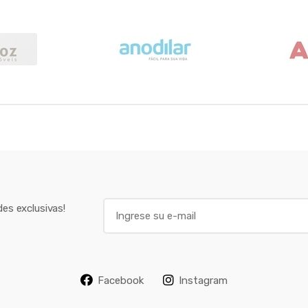
E
es exclusivas!
m
a
i
l
Facebook
Instagram
*