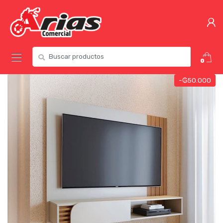
0
-
₲
50.000