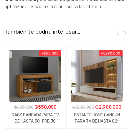
optimizar el espacio sin renunciar a la estética.
También te podría interesar...
-
₲
50.000
-
₲
290.000
₲
550.000
₲
2.900.000
₲
600.000
₲
3.190.000
RACK BANCADA PARA TV
ESTANTE HOME CANCUN
DE HASTA 50″ FREIJO
PARA TV DE HASTA 82″
NEGRO.
FREIJO OFF WHITE