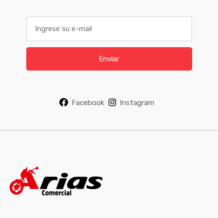
E
m
a
i
Enviar
l
*
Facebook
Instagram