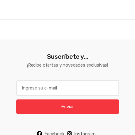
Suscríbete y...
¡Recibe ofertas y novedades exclusivas!
E
m
a
i
Enviar
l
*
Facebook
Instagram