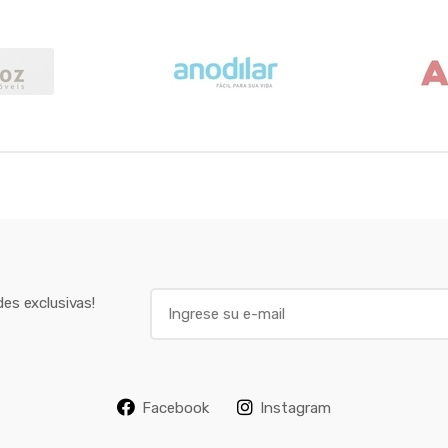
E
es exclusivas!
m
a
i
l
Facebook
Instagram
*