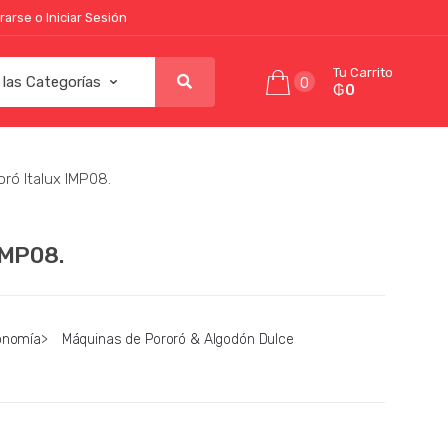
rarse o Iniciar Sesión
Tu Carrito
0
₲0
ró Italux IMP08.
IMP08.
onomía
>
Máquinas de Pororó & Algodón Dulce