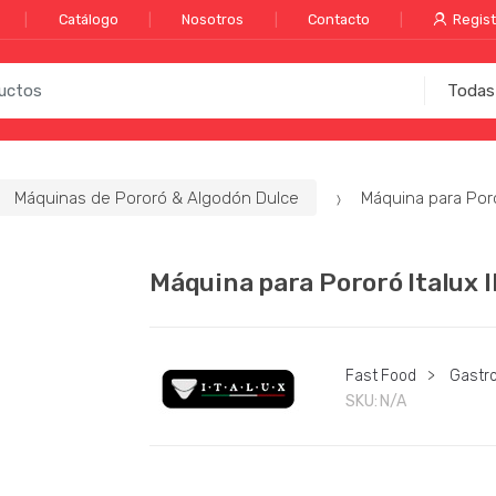
Catálogo
Nosotros
Contacto
Regist
Máquinas de Pororó & Algodón Dulce
Máquina para Poro
Máquina para Pororó Italux 
Fast Food
>
Gastr
SKU:
N/A