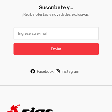
Suscríbete y...
¡Recibe ofertas y novedades exclusivas!
E
m
a
i
Enviar
l
*
Facebook
Instagram