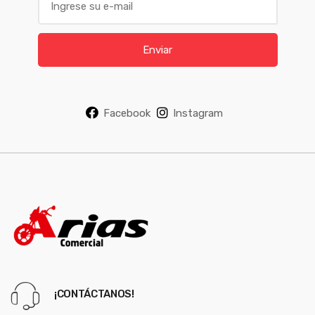
m
a
i
Enviar
l
*
Facebook
Instagram
¡CONTÁCTANOS!