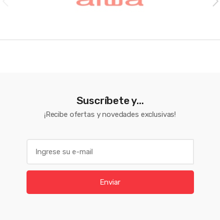
Suscríbete y...
¡Recibe ofertas y novedades exclusivas!
E
m
a
i
Enviar
l
*