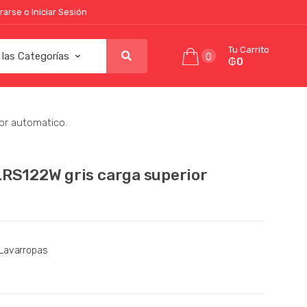
rarse o Iniciar Sesión
Tu Carrito
0
₲0
or automatico.
LRS122W gris carga superior
Lavarropas