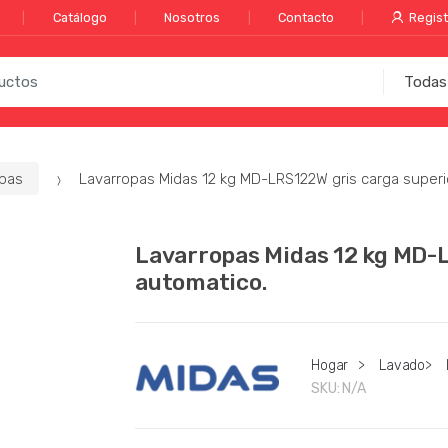
Catálogo
Nosotros
Contacto
Regist
opas
Lavarropas Midas 12 kg MD-LRS122W gris carga superi
Lavarropas Midas 12 kg MD-
automatico.
Hogar
>
Lavado
>
SKU:
N/A