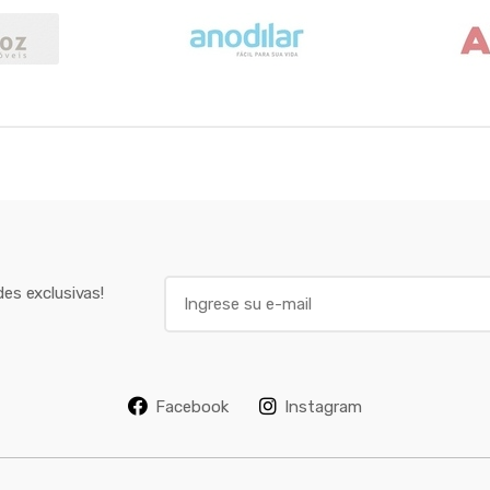
E
es exclusivas!
m
a
i
l
Facebook
Instagram
*