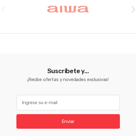
Suscríbete y...
¡Recibe ofertas y novedades exclusivas!
E
m
a
i
Enviar
l
*