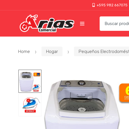
+595 982 667075
Home
Hogar
Pequeños Electrodomést