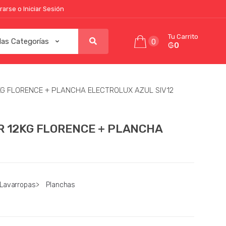
rarse o Iniciar Sesión
Tu Carrito
0
₲0
G FLORENCE + PLANCHA ELECTROLUX AZUL SIV12
 12KG FLORENCE + PLANCHA
Lavarropas
>
Planchas