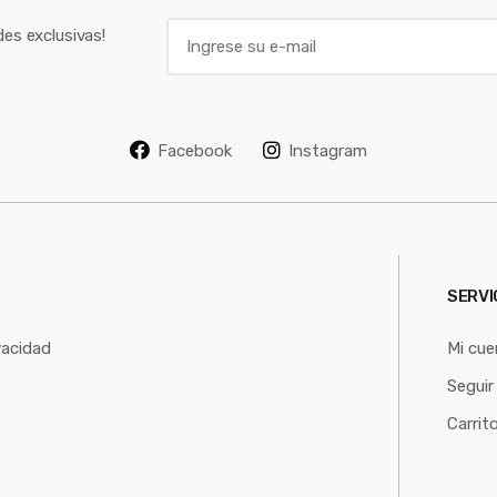
E
es exclusivas!
m
a
i
l
Facebook
Instagram
*
SERVI
vacidad
Mi cue
Seguir
Carrit