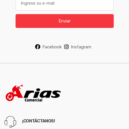
m
a
i
Enviar
l
*
Facebook
Instagram
¡CONTÁCTANOS!