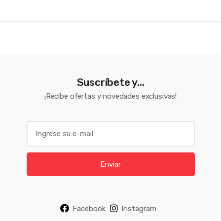
Suscríbete y...
¡Recibe ofertas y novedades exclusivas!
E
m
a
i
Enviar
l
*
Facebook
Instagram