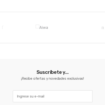
Brands Carousel
Suscríbete y...
¡Recibe ofertas y novedades exclusivas!
E
m
a