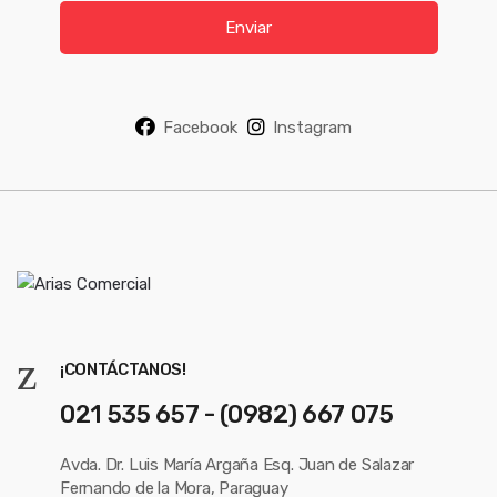
i
Enviar
l
*
Facebook
Instagram
¡CONTÁCTANOS!
021 535 657 - (0982) 667 075
Avda. Dr. Luis María Argaña Esq. Juan de Salazar
Fernando de la Mora, Paraguay