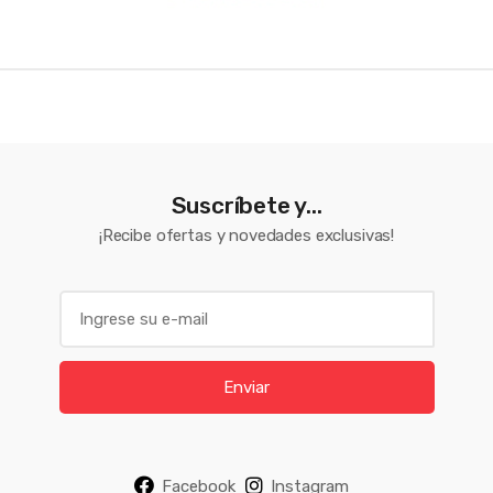
Suscríbete y...
¡Recibe ofertas y novedades exclusivas!
E
m
a
i
Enviar
l
*
Facebook
Instagram