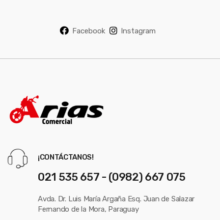
*
Facebook
Instagram
¡CONTÁCTANOS!
021 535 657 - (0982) 667 075
Avda. Dr. Luis María Argaña Esq. Juan de Salazar
Fernando de la Mora, Paraguay