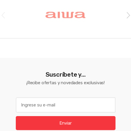
Suscríbete y...
¡Recibe ofertas y novedades exclusivas!
E
m
a
i
Enviar
l