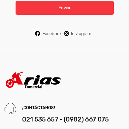
i
Enviar
l
*
Facebook
Instagram
¡CONTÁCTANOS!
021 535 657 - (0982) 667 075