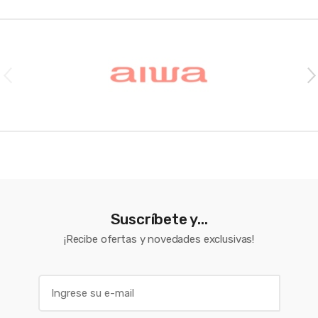
Brands Carousel
Suscríbete y...
¡Recibe ofertas y novedades exclusivas!
E
m
a