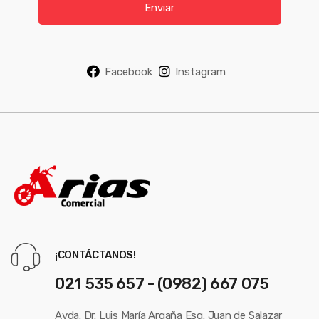
i
Enviar
l
*
Facebook
Instagram
¡CONTÁCTANOS!
021 535 657 - (0982) 667 075
Avda. Dr. Luis María Argaña Esq. Juan de Salazar