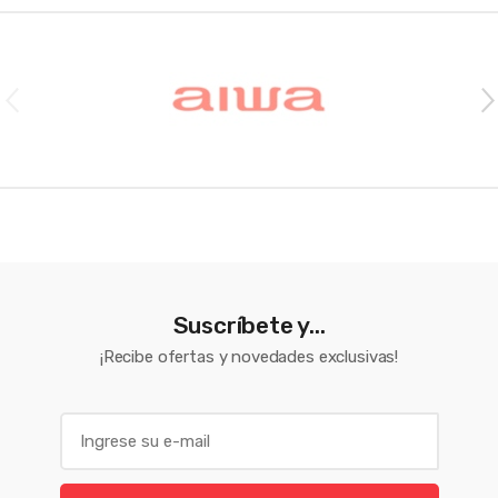
Brands Carousel
Suscríbete y...
¡Recibe ofertas y novedades exclusivas!
E
m
a