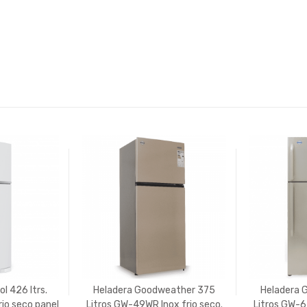
l 426 ltrs.
Heladera Goodweather 375
Heladera 
io seco panel
Litros GW-49WR Inox frio seco.
Litros GW-6