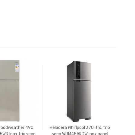
Goodweather 490
Heladera Whirlpool 370 ltrs. frio
5WR Inox frio seco.
seco WRM45AKDW inox panel