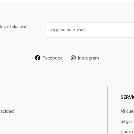
E
es exclusivas!
m
a
i
l
Facebook
Instagram
*
SERVI
vacidad
Mi cue
Seguir
Carrit