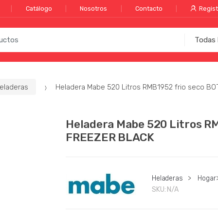
Catálogo
Nosotros
Contacto
Regist
eladeras
Heladera Mabe 520 Litros RMB1952 frio seco 
Heladera Mabe 520 Litros R
FREEZER BLACK
Heladeras
>
Hogar
SKU:
N/A