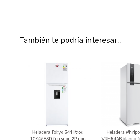
También te podría interesar...
Heladera Tokyo 341 litros
Heladera Whirlpoo
TOK45FSD frio seco 2P con
WRM54AB blanco fr