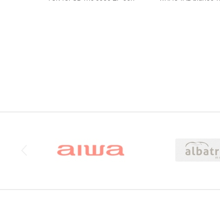
dispenser.
touc
Brands Carousel