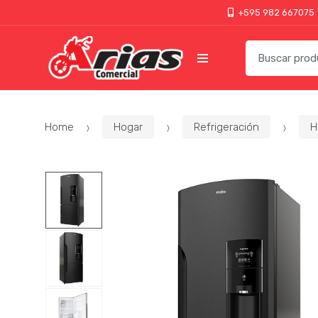
+595 982 667075
Home
Hogar
Refrigeración
H