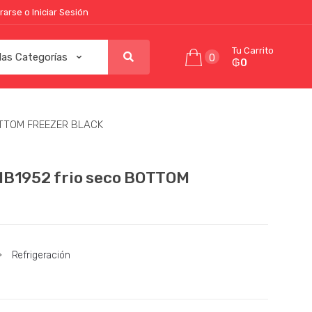
rarse o Iniciar Sesión
Tu Carrito
0
₲0
BOTTOM FREEZER BLACK
MB1952 frio seco BOTTOM
>
Refrigeración