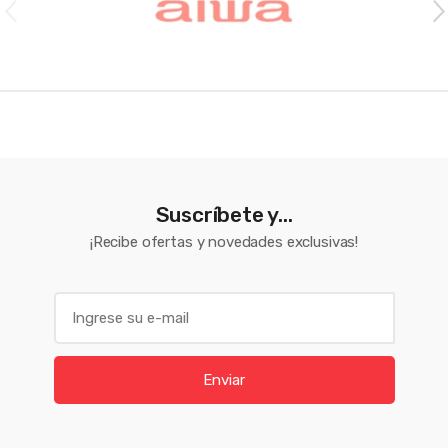
Suscríbete y...
¡Recibe ofertas y novedades exclusivas!
E
m
a
i
Enviar
l
*