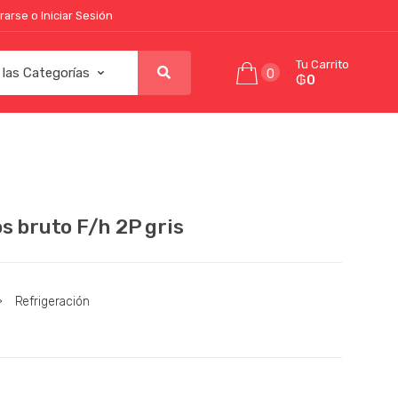
rarse o Iniciar Sesión
Tu Carrito
0
₲0
s bruto F/h 2P gris
>
Refrigeración