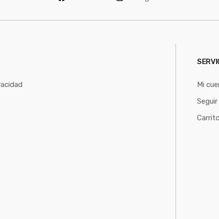
*
SERVI
vacidad
Mi cue
Seguir
Carrit