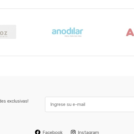
E
es exclusivas!
m
a
i
l
Facebook
Instagram