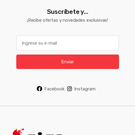
Suscríbete y...
¡Recibe ofertas y novedades exclusivas!
E
m
a
i
Enviar
l
*
Facebook
Instagram