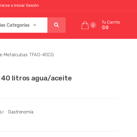
rarse o Iniciar Sesión
Tu Carrito
0
₲0
eite Metalcubas TFAO-40CG.
 40 litros agua/aceite
s
>
Gastronomía