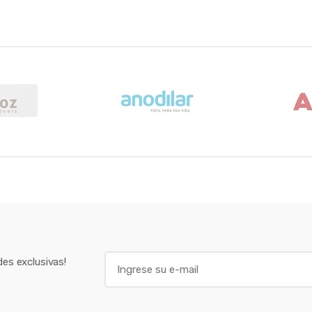
E
es exclusivas!
m
a
i