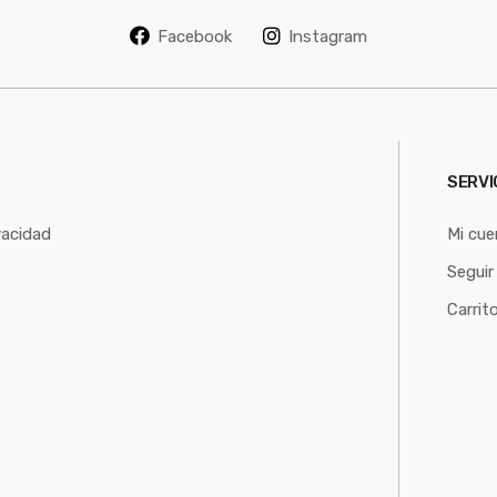
l
Facebook
Instagram
*
SERVI
vacidad
Mi cue
Seguir
Carrit