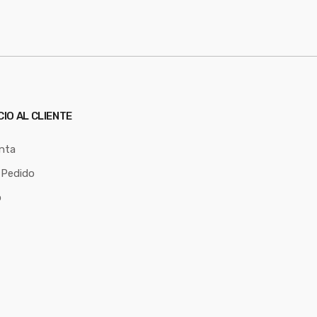
CIO AL CLIENTE
nta
 Pedido
o