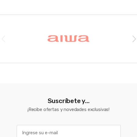
Brands Carousel
Suscríbete y...
¡Recibe ofertas y novedades exclusivas!
E
m