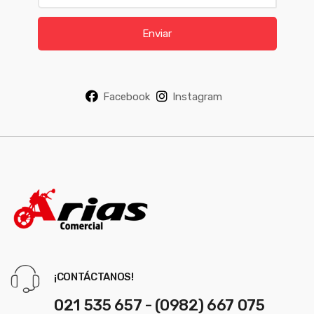
a
i
Enviar
l
*
Facebook
Instagram
¡CONTÁCTANOS!
021 535 657 - (0982) 667 075