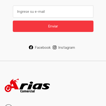
E
m
a
i
Enviar
l
*
Facebook
Instagram