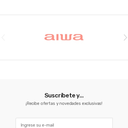
Brands Carousel
Suscríbete y...
¡Recibe ofertas y novedades exclusivas!
E
m