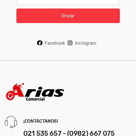
a
i
Enviar
l
*
Facebook
Instagram
¡CONTÁCTANOS!
021 535 657 - (0982) 667 075