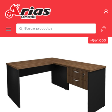
0
-
₲
61.000