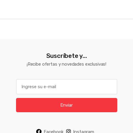
Suscríbete y...
¡Recibe ofertas y novedades exclusivas!
E
m
a
i
Enviar
l
*
Facebook
Instagram