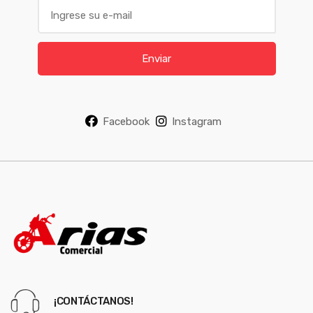
E
m
a
i
Enviar
l
*
Facebook
Instagram
¡CONTÁCTANOS!