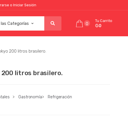
rarse o Iniciar Sesión
Tu Carrito
0
₲0
yo 200 litros brasilero.
200 litros brasilero.
tales
>
Gastronomía
>
Refrigeración