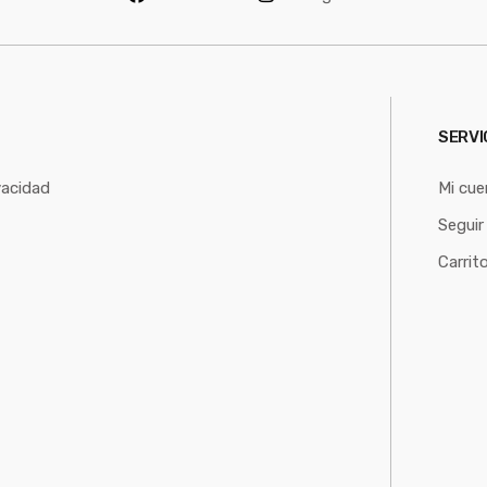
*
SERVI
vacidad
Mi cue
Seguir
Carrit