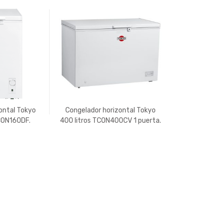
ontal Tokyo
Congelador horizontal Tokyo
CON160DF.
400 litros TCON400CV 1 puerta.