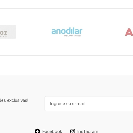
E
es exclusivas!
m
a
i
l
Facebook
Instagram