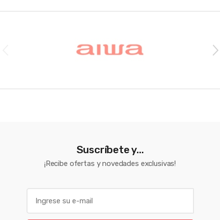
Brands Carousel
Suscríbete y...
¡Recibe ofertas y novedades exclusivas!
E
m
a