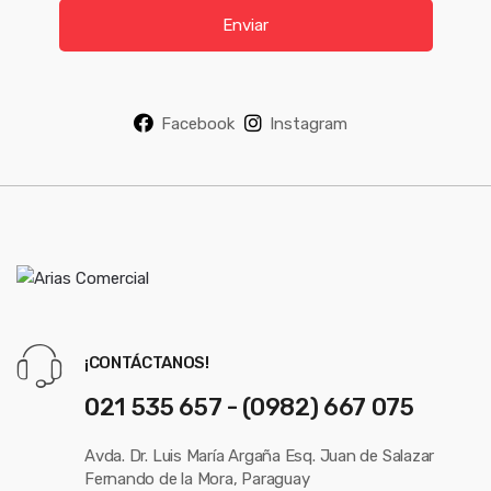
i
Enviar
l
*
Facebook
Instagram
¡CONTÁCTANOS!
021 535 657 - (0982) 667 075
Avda. Dr. Luis María Argaña Esq. Juan de Salazar
Fernando de la Mora, Paraguay