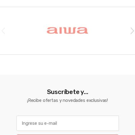
Brands Carousel
Suscríbete y...
¡Recibe ofertas y novedades exclusivas!
E
m
a