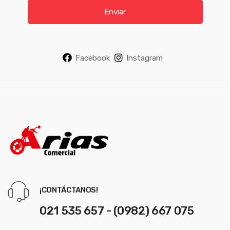
i
Enviar
l
*
Facebook
Instagram
¡CONTÁCTANOS!
021 535 657 - (0982) 667 075