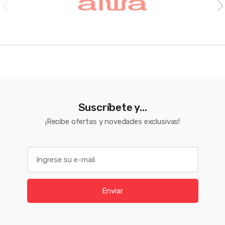
Suscríbete y...
¡Recibe ofertas y novedades exclusivas!
E
m
a
i
Enviar
l
*