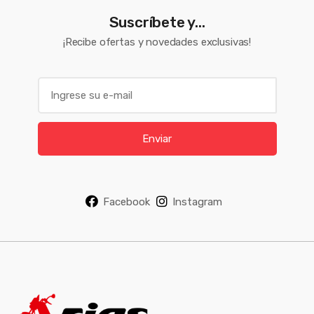
Suscríbete y...
¡Recibe ofertas y novedades exclusivas!
E
m
a
i
Enviar
l
*
Facebook
Instagram