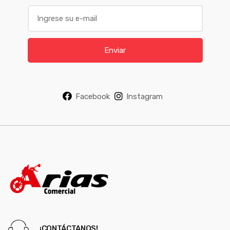
E
m
a
i
Enviar
l
*
Facebook
Instagram
¡CONTÁCTANOS!